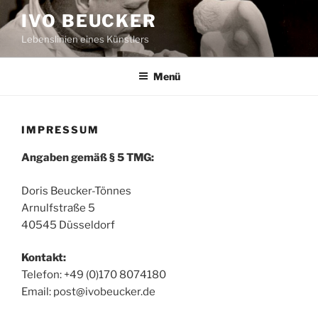
Zum
IVO BEUCKER
Inhalt
Lebenslinien eines Künstlers
springen
Menü
IMPRESSUM
Angaben gemäß § 5 TMG:
Doris Beucker-Tönnes
Arnulfstraße 5
40545 Düsseldorf
Kontakt:
Telefon: +49 (0)170 8074180
Email: post@ivobeucker.de